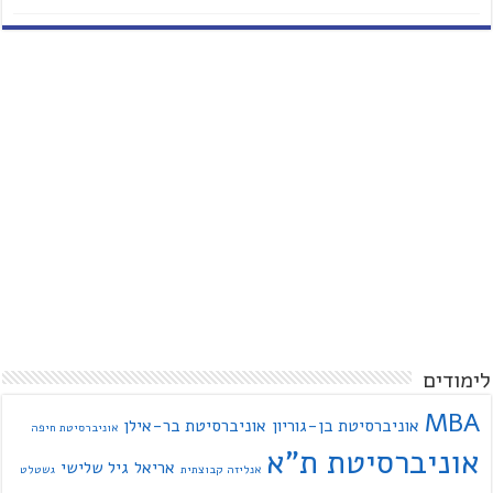
לימודים
MBA
אוניברסיטת בן-גוריון
אוניברסיטת בר-אילן
אוניברסיטת חיפה
אוניברסיטת ת"א
אריאל
גיל שלישי
אנליזה קבוצתית
גשטלט