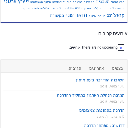
ייעוץ ארגוני
הטכניון
הבינתחומי
המכללה למינהל
הנחיית קבוצות
חינוך
חשבונאות
מדיניות ציבורית
מכללת רמת גן
מש"א
משפטים
עבודה סוציאלית
פיתוח מנהלים
תואר שני
קואצ'ינג
תקשורת
רווחה
שיווק
אירועים קרובים
There are no upcoming אירועים.
נצפים
אחרונים
תגובות
חשיבות ההדרכה בעת מיתון
18 במאי, 2015
תמיכת הנהלת הארגון בתהליך ההדרכה
18 במאי, 2015
הדרכה בתקופות צמצומים
12 באפריל, 2015
דרושים: מפתחי הדרכה