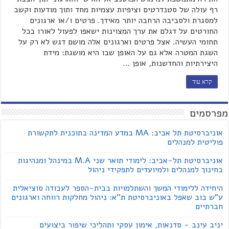
רף עולה של סטנדרטים וציפיות עצמיות מחד ותוך מודעות וקשב
למסגרת ולסביבה הרחבה יותר מאידך. פרטים ו/או ארגונים
החורטים על דגלם את ערך המצוינות ישאפו לפעול לאורו בכל
תחומי העשיה. אצל פרטים וארגונים אלה מושם דגש לא רק על
השגת המטרה אלא גם על האופן שבו היא מושגת: מידת
היצירתיות והחדשנות, אופן …
קרא עוד
מפרסמים
אוניברסיטת תל אביב: MA במדע המדינה בתוכנית לתקשורת
פוליטית למנהלים
אוניברסיטת תל-אביב: לימודי תואר שני M.A במינהל ומנהיגות
בחינוך למנהלים ולמיועדים לתפקידי ניהול
היחידה ללימודי המשך והשתלמויות בבית-הספר לעבודה סוציאלית
ע"ש בוב שאפל באוניברסיטת ת''א: ניהול מחלקות רווחה וארגונים
חברתיים
יניב עינב - סדנאות, אימון עסקי ותהליכי שיפור ביצועים