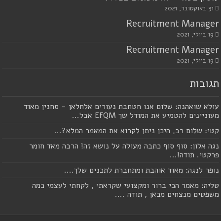
31 באוקטובר, 2021
Recruitment Manager
19 ביולי, 2021
Recruitment Manager
19 ביולי, 2021
תגובות
עולא שואהנה: שלום אנו חטחבת נעורים אלחלאן - סחנין מאוד
מעוניינים להטמיע את המודל שך EFQM אבל...
קטי: שלום רב, היכן ניתן לקרוא את המאמר המלא?...
נגה אלון: סוף סוף כתבה מעולה על נושא זה! הרבה מאד חומר
פרקטי. תודה!...
נופר לנגה: מאוד אוהבת ומתחברת לתכנים שלך....
טליה: מאמר הכי ברור ומקצועי שקראתי , לקחתי לעצמי כמה
משפטים מנצחים מכאן , תודה ....