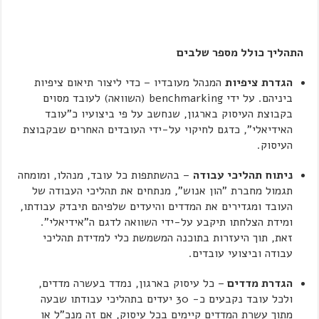
התהליך כולל מספר שלבים
הגדרת ציפיות
המנהל מעובדיו – כדי ליצור תיאום ציפיות
ביניהם. על ידי benchmarking (השוואה) לעובד מסוים
בקבוצת העיסוק בארגון, שנחשב על פי ביצועיו כ"עובד
האידיאלי", כדגם לחיקוי על-ידי העובדים האחרים שבקבוצת
העיסוק.
ניתוח תהליכי עבודה
– בהשתתפות כל עובד, מנהלו, ומומחה
תגמול מחברת "הון אנוש", מנתחים את תהליכי העבודה של
העובד ומגדירים את המדדים והיעדים שלפיהם תיבדק עבודתו,
ומידת הצלחתו תיקבע על-ידי השוואה לדגם ה"אידיאלי".
זאת, תוך היעזרות בתוכנה המשמשת כלי למדידת תהליכי
עבודה וביצועי עובדים.
הגדרת מדדים
– כל עיסוק בארגון, נמדד בעשרה מדדים,
ולכל עובד נקבעים כ- 30 יעדים בתהליכי עבודתו שבעה
מתוך עשרת המדדים קיימים בכל עיסוק, אם זה מנכ"ל או