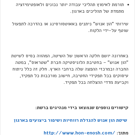
תורמת לאימוץ תהליכי עבודה יותר נכונים ולאופטימיזציה
מתמדת של תהליכים בארגון.
שירותי "הון אנוש" ניתנים באאוטסורסינג או בהדרכה לתפעול
שוטף על-ידי הלקוח.
באחרונה יושם חלקה הראשון של השיטה, המהווה בסיס לשיטת
"הון אנוש" – בחטיבת הלוגיסטיקה חברת "שטראוס", במטה
החברה ובמרכזי ההפצה שלה ברחבי הארץ. חלק זה כלל ניתוח
עיסוקים בכל תפקידי החטיבה, חישוב מורכבות כל תפקיד,
וקביעת מדדי ההצלחה בכל תפקיד.
קישורים נוספים שנמצאו בידי מנהיגים ברשת:
שיטת הון אנוש להגדלת רווחיות ושיפור ביצועים בארגון
מתוך:
/http://www.hon-enosh.com