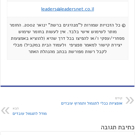
leaders@leadersnet.co.il
© כל הזכויות שמורות ל"מנהיגים ברשת" ינואר 2002. החומר
מותר לשימוש אישי בלבד. אין לעשות בחומר שימוש
מסחרי/עסקי ו/או להפיצו בכל דרך שהיא (להוציא באמצעות
יצירת קישור למאמר ספציפי ולעמוד הבית במקביל) מבלי
לקבל רשות מפורשת בכתב מהנהלת האתר
קודם
אופציות ככלי לתגמול ותמרוץ עובדים
הבא
מודל לתגמול עובדים
כתיבת תגובה