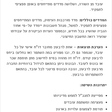
עובד מן השורה, ושלושה מדדים מתייחסים באופן ספציפי
לתפקיד.
המדדים כוללים
: מדד מורכבות העיסוק, מדדים המתייחסים
ספציפית לתפקיד. למשל, מנהל חשבונות יימדד על-פי אחוז
הגביה שהשיג בכל חודש, ובמספר הערות הביקורת על עבודתו
שהעיר רואה החשבון החיצוני.
הערכת תוצאות
– אחת לרבעון מחובר דו"ח אישי על כל
עובד, שנמסר גם לו, ובו מפורט במה השתפר (או נחלש) ביחס
לרבעון קודם. דו"ח זה מהווה בסיס לחישוב מתן תוספת שכר
או בונוס לעובד. הבונוס ניתן בהתאם לגידול ברווחיות החברה
מרבעון לרבעון, וגובה הבונוס פרטני לכל עובד, בהתאם
להשתפרותו ברבעון.
יתרונות השיטה
:
מסייעת למנכ"ל לממש מדיניותו
מעצימה ומשתפת עובדים
תורמת לצמצום עלויות בארגון