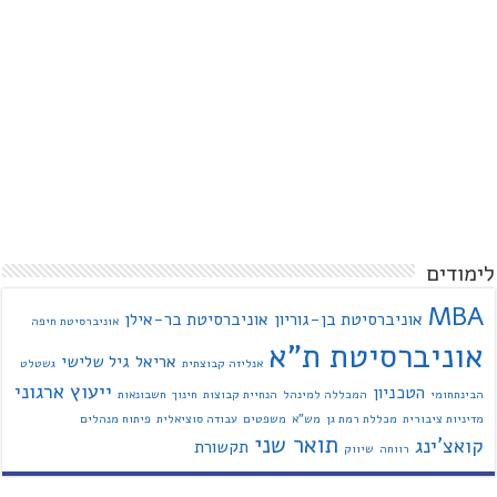
לימודים
MBA
אוניברסיטת בן-גוריון
אוניברסיטת בר-אילן
אוניברסיטת חיפה
אוניברסיטת ת"א
אריאל
גיל שלישי
אנליזה קבוצתית
גשטלט
ייעוץ ארגוני
הטכניון
הבינתחומי
המכללה למינהל
הנחיית קבוצות
חינוך
חשבונאות
מדיניות ציבורית
מכללת רמת גן
מש"א
משפטים
עבודה סוציאלית
פיתוח מנהלים
תואר שני
קואצ'ינג
תקשורת
רווחה
שיווק