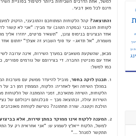
למשל, אחת הדרכים השכיחות ביותר לטיפול בסוגיית השירו
חינם לכל מאן דבעי.
ת
והתוצאה?
קהל הלקוחות המתוחכם והתובעני, הזקוק למענה
לקוחות חובבני (במקרה הטוב) עד מביך: "אני לא קשור לז
אחד הנציגים בנימוס צונן, "תשאיר פרטים, יחזרו אליך מ
ט
משמרת, "אל תדאג- עד סוף השבוע זה אצלך" יחתום אחד 
נוך
 גן
מכאן, שהשקעת משאבים במערך השירות, אינה ערובה לשירות
נג
אחד עם מוניטין החברה. די בצירופם של גורמים ספורים, כ
כמו למשל:
תכנון לוקה בחסר
, מוביל להיעדר ממשק עם מערכות המ
במהלך השיחה ואף לאחריה: הלקוח, הממתין זמן רב על הק
הלקוחות, השיחה מתארכת, זמני ההמתנה של הלקוחות מת
השירות עולה, וכתוצאה מכך – סבלנותם ויכולתם של נצי
הולכת וקטנה. שורה תחתונה? נטישת לקוחות מאוכזבים.
המענה ללקוח אינו ממוקד במתן שירות, אלא בביצוע
למשל, הלקוח ייאלץ לשמוע ש: "אני אחראית רק על התקל
תתקשר למנהל …"