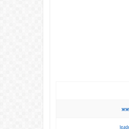
www
lead