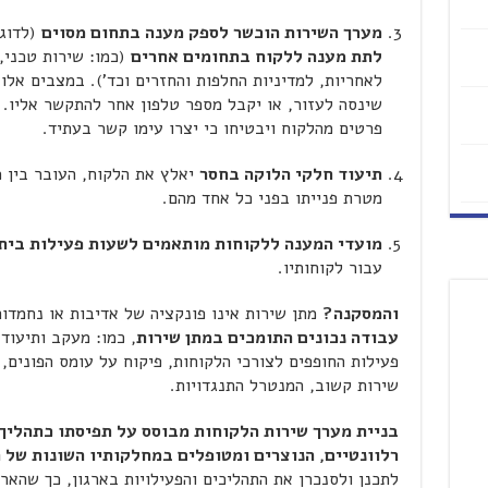
מערך השירות הוכשר לספק מענה בתחום מסוים
(לדוג
לתת מענה ללקוח בתחומים אחרים
(כמו: שירות טכני,
לאחריות, למדיניות החלפות והחזרים וכד'). במצבים אלו
שינסה לעזור, או יקבל מספר טלפון אחר להתקשר אליו. 
פרטים מהלקוח ויבטיחו כי יצרו עימו קשר בעתיד.
תיעוד חלקי הלוקה בחסר
יאלץ את הלקוח, העובר בין מ
מטרת פנייתו בפני כל אחד מהם.
מועדי המענה ללקוחות מותאמים לשעות פעילות בית
עבור לקוחותיו.
והמסקנה?
מתן שירות אינו פונקציה של אדיבות או נחמדו
עבודה נכונים התומכים במתן שירות
, כמו: מעקב ותיעוד
פעילות החופפים לצורכי הלקוחות, פיקוח על עומס הפונים,
שירות קשוב, המנטרל התנגדויות.
בניית מערך שירות הלקוחות מבוסס על תפיסתו כתהליך
רלוונטיים, הנוצרים ומטופלים במחלקותיו השונות של ה
לתכנן ולסנכרן את התהליכים והפעילויות בארגון, כך שהארג