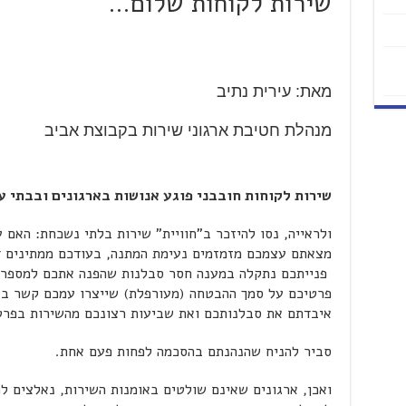
שירות לקוחות שלום…
מאת: עירית נתיב
מנהלת חטיבת ארגוני שירות בקבוצת אביב
שירות לקוחות חובבני פוגע אנושות בארגונים ובבתי ע
ולראייה, נסו להיזכר ב"חוויית" שירות בלתי נשכחת: האם
מצאתם עצמכם מזמזמים נעימת המתנה, בעודכם ממתינים ד
פנייתכם נתקלה במענה חסר סבלנות שהפנה אתכם למספר 
פרטיכם על סמך ההבטחה (מעורפלת) שייצרו עמכם קשר ב
איבדתם את סבלנותכם ואת שביעות רצונכם מהשירות בפר
סביר להניח שהנהנתם בהסכמה לפחות פעם אחת.
ואכן, ארגונים שאינם שולטים באומנות השירות, נאלצים ל