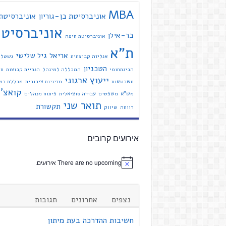
MBA
אוניברסיטת בן-גוריון
אוניברסיטת
אוניברסיט
בר-אילן
אוניברסיטת חיפה
ת"א
אריאל
גיל שלישי
אנליזה קבוצתית
גשטל
הטכניון
הבינתחומי
המכללה למינהל
הנחיית קבוצות
חי
ייעוץ ארגוני
חשבונאות
מדיניות ציבורית
מכללת רמת
קואצ'י
מש"א
משפטים
עבודה סוציאלית
פיתוח מנהלים
תואר שני
תקשורת
רווחה
שיווק
אירועים קרובים
There are no upcoming אירועים.
נצפים
אחרונים
תגובות
חשיבות ההדרכה בעת מיתון