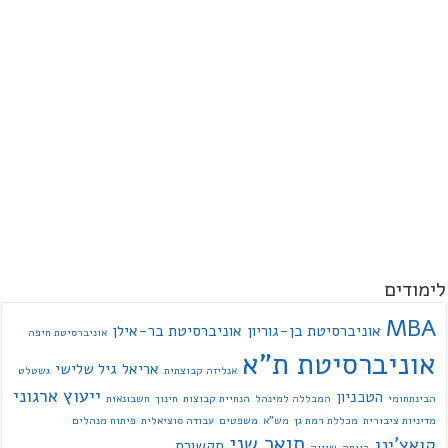
לימודים
MBA
אוניברסיטת בן-גוריון
אוניברסיטת בר-אילן
אוניברסיטת חיפה
אוניברסיטת ת"א
אריאל
גיל שלישי
אנליזה קבוצתית
גשטלט
ייעוץ ארגוני
הטכניון
הבינתחומי
המכללה למינהל
הנחיית קבוצות
חינוך
חשבונאות
מדיניות ציבורית
מכללת רמת גן
מש"א
משפטים
עבודה סוציאלית
פיתוח מנהלים
תואר שני
קואצ'ינג
תקשורת
רווחה
שיווק