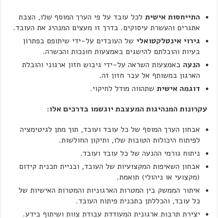
התייחסות אישית
לכל עובד על פי הערך המוסף שלו, הצבת
אתגרים והעשרת עיסוקים. בדרך זו מעצים המנהיג את העובד.
גירוי אינטלקטואלי
של העובדים על-ידי שיתופם בפתרון
בעיות והובלתם להישגים באמצעות חונכות והכשרה.
הנעה
באמצעות השראה על-ידי גיבוש חזון ארגוני והובלת
הארגון במשותף אל עבר חזון זה.
דוגמה אישית
שתהווה מודל לחיקוי.
עקרונות המנהיגות המעצבת יוגשמו בדרכים אלו:
אבחון הערך המוסף של כל עובד ועובד, תוך מתן לגיטימציה
לפיתוח היכולות הטובות שלו, ותיקון החולשות.
ניתוח גורמי ההנעה של כל עובד ועובד.
אבחון השאיפות המקצועיות של העובד, ובניית תכנית קידום
(מקצועי או ניהולי) תואמת.
איתור הממשק בין המטרות הארגוניות והמטרות האישיות של
כל עובד, והכללתן בתכנית פיתוח העובד.
יצירת תרבות ארגונית המעודדת עבודת צוות ושיתוף בידע.