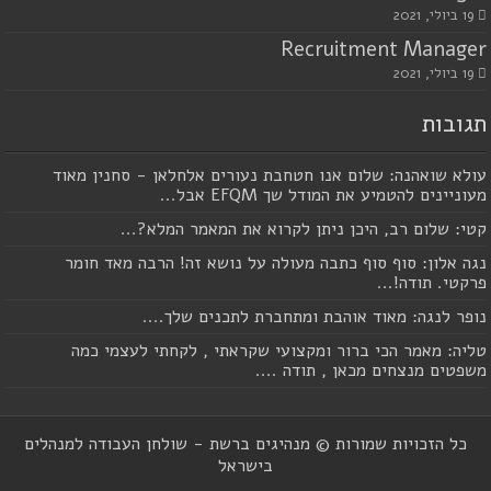
19 ביולי, 2021
Recruitment Manager
19 ביולי, 2021
תגובות
עולא שואהנה: שלום אנו חטחבת נעורים אלחלאן - סחנין מאוד
מעוניינים להטמיע את המודל שך EFQM אבל...
קטי: שלום רב, היכן ניתן לקרוא את המאמר המלא?...
נגה אלון: סוף סוף כתבה מעולה על נושא זה! הרבה מאד חומר
פרקטי. תודה!...
נופר לנגה: מאוד אוהבת ומתחברת לתכנים שלך....
טליה: מאמר הכי ברור ומקצועי שקראתי , לקחתי לעצמי כמה
משפטים מנצחים מכאן , תודה ....
כל הזכויות שמורות © מנהיגים ברשת - שולחן העבודה למנהלים
בישראל