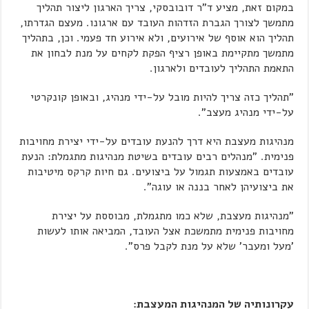
במקום זאת, מציע ד"ר דובובסקי, צריך הארגון ליצור תהליך
מתמשך לצורך הגברת הזדהות העובד עם ארגונו. מעצם הגדרתו,
תהליך הוא אוסף של אירועים, ולא אירוע חד פעמי. וכן, בתהליך
מתמשך מתקיימת באופן רציף הפקת לקחים על מנת לבחון את
התאמת התהליך לעובדים ולארגון.
"תהליך כזה צריך להיות מובל על-ידי מנהיג, ובאופן קונקרטי
על-ידי מנהיג מעצב".
מנהיגות מעצבת היא דרך להנעת עובדים על-ידי יצירת מחויבות
פנימית. "מנהלים רבים עובדים בשיטת מנהיגות מתגמלת: הנעת
עובדים באמצעות תגמול על ביצועים. גם חיות קרקס מיטיבות
את ביצועיהן לאחר בננה או עוגה".
"מנהיגות מעצבת, שלא כמו מתגמלת, מבוססת על יצירת
מחויבות פנימית מתמשכת אצל העובד, המביאה אותו לעשות
'מעל ומעבר' שלא על מנת לקבל פרס".
עקרונותיה של המנהיגות המעצבת: