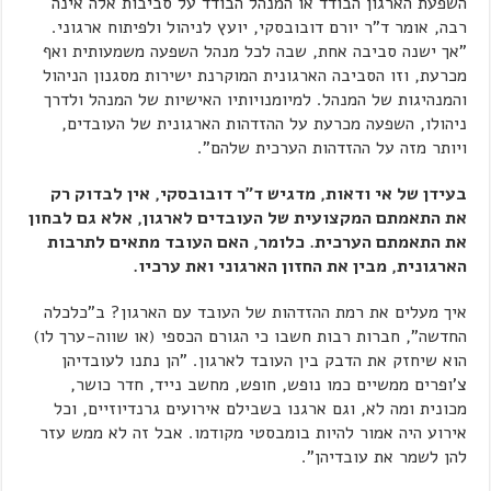
השפעת הארגון הבודד או המנהל הבודד על סביבות אלה אינה
רבה, אומר ד"ר יורם דובובסקי, יועץ לניהול ולפיתוח ארגוני.
"אך ישנה סביבה אחת, שבה לכל מנהל השפעה משמעותית ואף
מכרעת, וזו הסביבה הארגונית המוקרנת ישירות מסגנון הניהול
והמנהיגות של המנהל. למיומנויותיו האישיות של המנהל ולדרך
ניהולו, השפעה מכרעת על ההזדהות הארגונית של העובדים,
ויותר מזה על ההזדהות הערכית שלהם".
בעידן של אי ודאות, מדגיש ד"ר דובובסקי, אין לבדוק רק
את התאמתם המקצועית של העובדים לארגון, אלא גם לבחון
את התאמתם הערכית. כלומר, האם העובד מתאים לתרבות
הארגונית, מבין את החזון הארגוני ואת ערכיו.
איך מעלים את רמת ההזדהות של העובד עם הארגון? ב"כלכלה
החדשה", חברות רבות חשבו כי הגורם הכספי (או שווה-ערך לו)
הוא שיחזק את הדבק בין העובד לארגון. "הן נתנו לעובדיהן
צ'ופרים ממשיים כמו נופש, חופש, מחשב נייד, חדר כושר,
מכונית ומה לא, וגם ארגנו בשבילם אירועים גרנדיוזיים, וכל
אירוע היה אמור להיות בומבסטי מקודמו. אבל זה לא ממש עזר
להן לשמר את עובדיהן".