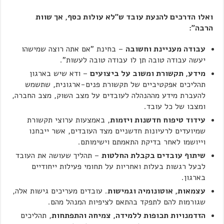
ואלו הדרכים להנעת עובד ש"לא עולות כסף, אך שוות
הרבה":
עבודה מעניינת וחשובה
– בחינת "אם אתה רוצה שמישהו
יעשה עבודה טובה תן לו עבודה טובה לעשות".
מידע, תקשורת ומשוב על ביצועים
– ודא שיש בארגון
תהליכים אפקטיביים של תקשורת פנים-ארגונית, שתשמש
להעברת מידע מההנהלה לעובדים על מצב השוק, מצב החברה,
ומצבו של כל עובד.
עידוד טיפוח חדשנות ויזמות
, באמצעות ערוצי תקשורת
שמיועדים לרעיונות חדשניים מצד העובדים, אשר ייבחנו
וייושמו לאחר בדיקת התאמתם וישימותם.
שיתוף עובדים בקבלת החלטות
– תהליך שעושה את העובד
לבעל רגשות בעלות ואחריות על תחומי פעילות ייחודיים
בארגון.
עצמאות, אוטונומיה וגמישות
. עובדים מעריכים גישות אלה,
שגורמות להם לתפקד בהתאם לציפיות המנהל מהם.
הזדמנויות תכופות ללמידה, צמיחה והתפתחות
, תהליכים