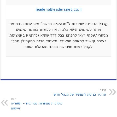
leaders@leadersnet.co.il
© כל הזכויות שמורות ל"מנהיגים ברשת" מאי 2002. החומר
מותר לשימוש אישי בלבד. אין לעשות בחומר שימוש
מסחרי/עסקי ו/או להפיצו בכל דרך שהיא (להוציא באמצעות
יצירת קישור למאמר ספציפי ולעמוד הבית במקביל) מבלי
לקבל רשות מפורשת בכתב מהנהלת האתר
קודם
תהליך כניסה לתפקיד של מנהל חדש
הבא
מערכות מפתחות מנהיגות – תאוריה
ויישום