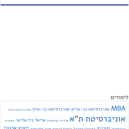
לימודים
MBA
אוניברסיטת בן-גוריון
אוניברסיטת בר-אילן
אוניברסיטת חיפה
אוניברסיטת ת"א
אריאל
גיל שלישי
אנליזה קבוצתית
גשטלט
ייעוץ ארגוני
הטכניון
הבינתחומי
המכללה למינהל
הנחיית קבוצות
חינוך
חשבונאות