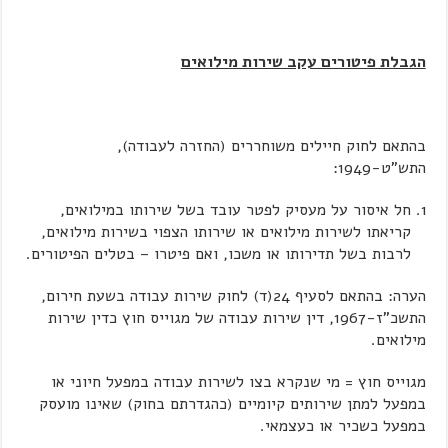
הגבלת פיטורים עקב שירות מילואים
בהתאם לחוק חיילים משוחררים (החזרה לעבודה),
התש"ט-1949:
חל איסור על מעסיק לפטר עובד בשל שירותו במילואים,
קריאתו לשירות מילואים או שירותו הצפוי בשירות מילואים,
לרבות בשל תדירותו או משכו, ואם פיטרו – בטלים הפיטורים.
הערה: בהתאם לסעיף 24(ד) לחוק שירות עבודה בשעת חירום,
התשכ"ז-1967, דין שירות עבודה של מגוייס חוץ כדין שירות
מילואים.
מגוייס חוץ = מי שנקרא בצו לשירות עבודה במפעל חיוני או
במפעל למתן שירותים קיומיים (כהגדרתם בחוק) שאינו מועסק
במפעל כשכיר או כעצמאי.