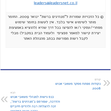
leaders@leadersnet.co.il
© כל הזכויות שמורות ל"מנהיגים ברשת" ינואר 2009. החומר
מותר לשימוש אישי בלבד. אין לעשות בחומר שימוש
מסחרי/עסקי ו/או להפיצו בכל דרך שהיא (להוציא באמצעות
יצירת קישור למאמר ספציפי ולעמוד הבית במקביל) מבלי
לקבל רשות מפורשת בכתב מהנהלת האתר
קודם
נקודות מפתח מסקר משאבי אנוש
2008
הבא
כנס גישות למנהלי משאבי אנוש
והדרכה, שפורסם ב'מנהיגים ברשת',
זכה להצלחה רבה ולהדים חיוביים
בקרב אנשי המקצוע