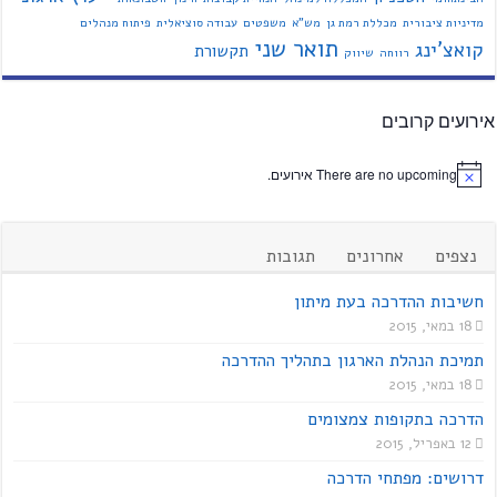
מדיניות ציבורית
מכללת רמת גן
מש"א
משפטים
עבודה סוציאלית
פיתוח מנהלים
תואר שני
קואצ'ינג
תקשורת
רווחה
שיווק
אירועים קרובים
There are no upcoming אירועים.
נצפים
אחרונים
תגובות
חשיבות ההדרכה בעת מיתון
18 במאי, 2015
תמיכת הנהלת הארגון בתהליך ההדרכה
18 במאי, 2015
הדרכה בתקופות צמצומים
12 באפריל, 2015
דרושים: מפתחי הדרכה