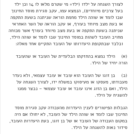
לצורך השגחה על ילדו (ילד= מי שטרם מלאו לו 14 וכן ילד
בעל צרכים מיוחדים), הנמצא עמו, עקב סגירת מוסד החינוך
שבו לומד או שוהה הילד מחמת הוראה שניתנה בשעת התקפה
או בעת מצב מיוחד בעורף, או עקב הוראה של השר האחראי
שניתנה בשעת התקפה או בעת מצב מיוחד בעורף אשר מכוחה
מחויב העובד לשהות במוסד החינוך שבו לומד או שוהה הילד,
ובלבד שבתקופת היעדרותו של העובד התקיים אחד מאלה:
(א) הילד נמצא בהחזקתו הבלעדית של העובד או שהעובד
הורה יחיד של הילד.
(ב) בן זוגו של העובד הוא עובד או עובד עצמאי, ולא נעדר
מעבודתו, מעסקו או מעיסוקו במשלח ידו, לצורך השגחה על
הילד, ואם בן הזוג אינו עובד או עובד עצמאי – נבצר ממנו
להשגיח על הילד.
הגבלות הפיטורים לענין היעדרות מהעבודה עקב סגירת מוסד
החינוך שבו לומד או שוהה הילד של העובד, לא יחולו אם היה
במקום העבודה של העובד או של בן זוגו, בעת היעדרות העובד,
סידור נאות להשגחה על הילד.