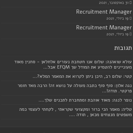
31 באוקטובר, 2021
Recruitment Manager
19 ביולי, 2021
Recruitment Manager
19 ביולי, 2021
תגובות
עולא שואהנה: שלום אנו חטחבת נעורים אלחלאן - סחנין מאוד
מעוניינים להטמיע את המודל שך EFQM אבל...
קטי: שלום רב, היכן ניתן לקרוא את המאמר המלא?...
נגה אלון: סוף סוף כתבה מעולה על נושא זה! הרבה מאד חומר
פרקטי. תודה!...
נופר לנגה: מאוד אוהבת ומתחברת לתכנים שלך....
טליה: מאמר הכי ברור ומקצועי שקראתי , לקחתי לעצמי כמה
משפטים מנצחים מכאן , תודה ....