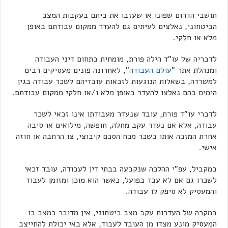
תושבי הדרום שפונו או שעזבו את ביתם בעקבות המצב
הביטחוני, נאלצים לעיתים גם להעדר ממקום עבודתם באופן
מלא או חלקי.
לדבריה של עו"ד הילה פורת, מומחית בתחום דיני העבודה
ומנהלת אתר "
עולם העבודה
", לאחרונה פונים מעסיקים רבים
למשרדה, בשאלות הנוגעות לזכאות עובדיהם לשכר עבודה בגין
הימים בהם נאלצו להעדר באופן מלא ו/או חלקי ממקום עבודתם.
לדברי עו"ד פורת, עובד שנעדר מעבודתו אינו זכאי לשכר
עבודה, אלא אם נעדר עקב מחלה, חופשה, מילואים או סיבה
אחרת המזכה אותו בשכר מכח הסכם קיבוצי, צו הרחבה או חוזה
אישי.
במקביל, עפ"י ההלכה שנקבעה בבתי דין לעבודה, עובד זכאי
לשכרו גם אם לא עבד בפועל, כאשר הוא מוכן ומזומן לעבוד
והמעסיק לא סיפק לו עבודה.
במקרה של העדרות עקב מצב ביטחוני, אין מדובר במצב בו
המעסיק מונע מצדו מן העובד לעבוד, אלא באי יכולת להתייצב