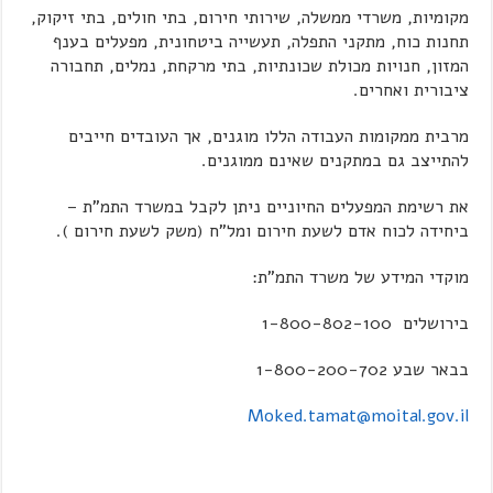
מקומיות, משרדי ממשלה, שירותי חירום, בתי חולים, בתי זיקוק,
תחנות כוח, מתקני התפלה, תעשייה ביטחונית, מפעלים בענף
המזון, חנויות מכולת שכונתיות, בתי מרקחת, נמלים, תחבורה
ציבורית ואחרים.
מרבית ממקומות העבודה הללו מוגנים, אך העובדים חייבים
להתייצב גם במתקנים שאינם ממוגנים.
את רשימת המפעלים החיוניים ניתן לקבל במשרד התמ"ת –
ביחידה לכוח אדם לשעת חירום ומל"ח (משק לשעת חירום ).
מוקדי המידע של משרד התמ"ת:
בירושלים 1-800-802-100
בבאר שבע 1-800-200-702
Moked.tamat@moital.gov.il