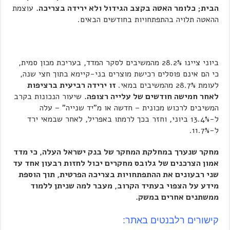
הבית; כלומר האטה בקצב הגידול ולא ירידה בצריכה.
עוצמת
ההאטה תלויה בהתפתחויות בחודשים הבאים.
ביוני ציינו 28.2% מהמשיבים לסקר המדד, בעריכת מכון סמית,
כי הם אינם פוסלים רכישת מוצרים בני-קיימא בתוך חצי שנה,
לעומת 28.7% מהמשיבים במאי.
זו ירידה רביעית ברציפות
לאחר חמישה חודשים של עלייה רצופה.
שיעור הנכונות בקרב
המשיבים לרכוש מכונית – חדשה או מ"יד שנייה" – עלה
ל-13.4% ביוני, וחזר בכך לרמתו באפריל, לאחר שבמאי ירד
ל-11.7%.
מחקר שנערך במחלקת המחקר של בנק ישראל העלה, כי מדד
אמון הצרכנים של גלובס מחקרים יכול לחזות רבעון אחד עד
שני רבעונים את ההתפתחויות בצריכה הפרטית, תוך הוספת
מידע על הצפוי בעתיד הקרוב, מעבר למה שניתן ללמוד
ממשתנים אחרים במשק.
קישורים רלבנטים באתר: