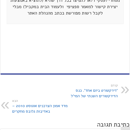
מסחרי/עסקי ו/או להפיצו בכל דרך שהיא (להוציא באמצעות
יצירת קישור למאמר ספציפי ולעמוד הבית במקביל) מבלי
לקבל רשות מפורשת בכתב מהנהלת האתר
קודם
'דירקטורט ביום אחד'. כנס
הדירקטורים השנתי של המי'ל
הבא
מדד אמון הצרכנים אוגוסט 2010 –
באדיבות גלובס מחקרים
כתיבת תגובה