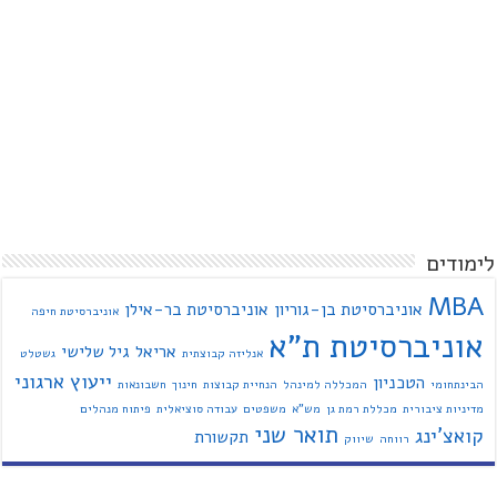
לימודים
MBA
אוניברסיטת בן-גוריון
אוניברסיטת בר-אילן
אוניברסיטת חיפה
אוניברסיטת ת"א
אריאל
גיל שלישי
אנליזה קבוצתית
גשטלט
ייעוץ ארגוני
הטכניון
הבינתחומי
המכללה למינהל
הנחיית קבוצות
חינוך
חשבונאות
מדיניות ציבורית
מכללת רמת גן
מש"א
משפטים
עבודה סוציאלית
פיתוח מנהלים
תואר שני
קואצ'ינג
תקשורת
רווחה
שיווק