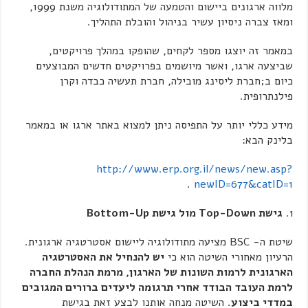
מלווה ארגונים ביישום והטמעה של המתודולוגיה משנת 1999,
ומאז צברה ניסיון עשיר בניהול והובלת התהליך.
במאמר זה יוצגו מספר לקחים, שהופקו במהלך פרויקטים,
שביצעה ארגו, ואשר מיושמים בפרויקטים חדשים המבוצעים
כיום ב;חברת ליסינג מובילה, חברת תעשיה כבדה וקרן
פילנתרופית.
מידע כללי יותר על התפיסה ניתן למצוא באתר ארגו או במאמר
בלינק הבא:
http://www.erp.org.il/news/new.asp?
.
newID=677&catID=1
גישת
Top-Down מול גישת
Bottom-Up
שיטת ה- BSC מציעה מתודולוגיה ליישום אסטרטגיה ארגונית.
הרעיון מאחורי השיטה הוא כי
יש להנחיל את האסטרטגיה
הארגונית לרמות השונות של הארגון, מרמת הנהלת החברה
לרמת העובד הבודד אחרי תרגומה ליעדים ברורים המגובים
במדדי ביצוע
. השיטה מנחה אותנו לבצע זאת בגישת