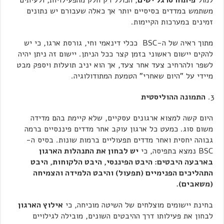
למול
פיתוח סרגל ישים
, הכולל רק חלק מהפעילויות, ולעיתים
משתמש במדדים בסיסיים יותר אך כאלה שעבורם יש נתונים
זמינים במערכות הקיימות.
מתוך ראיה של ה-BSC ככלי דינאמי וחי, גורסת ארגו, כי יש
להקים יישום ראשוני בזמן קצר ככל הניתן. יישום זה ניתן יהיה
לשפר ולהרחיב צעד אחר צעד, אך הוא יניב תועלות ויספק מבט
מיידי על "היום שאחרי" הטמעת המתודולוגיה.
התמונה ההוליסטית
היום קשה למצוא ארגונים עסקיים, שלא קיימת בהם מדידה
משום סוג. כמעט כל ארגון עוקב אחר מדדים פיננסיים ברמה
גבוהה יחסית ואחר מדדים תפעוליים ברמות שונות. בסיס ה-
BSC נמצא בתפיסה, כי
יש לבחון את התנהלות הארגון
בארבעה היבטים: היבט הפיננסי, היבט הלקוחות, היבט
התהליכים הפנימיים (תפעול) והיבט הלמידה והצמיחה
(משאבים).
בחינת יישומים מוצלחים של השיטה מוכיחה, כי
אילוץ הארגון
לבחון את פעילותו דרך ההיבטים השונים, מובילה לגילויים