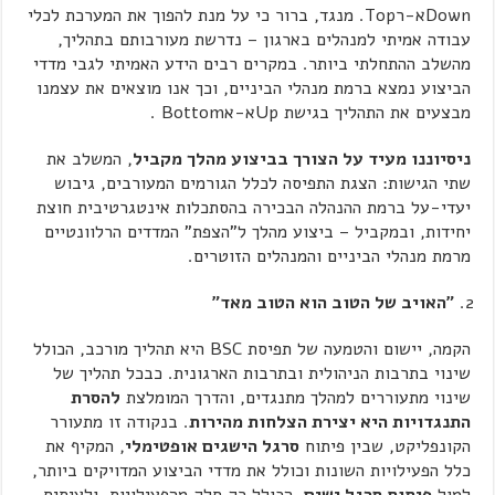
Downא-רTop. מנגד, ברור כי על מנת להפוך את המערכת לכלי
עבודה אמיתי למנהלים בארגון – נדרשת מעורבותם בתהליך,
מהשלב ההתחלתי ביותר. במקרים רבים הידע האמיתי לגבי מדדי
הביצוע נמצא ברמת מנהלי הביניים, וכך אנו מוצאים את עצמנו
מבצעים את התהליך בגישת Upא-אBottom .
ניסיוננו מעיד על הצורך בביצוע מהלך מקביל
, המשלב את
שתי הגישות: הצגת התפיסה לכלל הגורמים המעורבים, גיבוש
יעדי-על ברמת ההנהלה הבכירה בהסתכלות אינטגרטיבית חוצת
יחידות, ובמקביל – ביצוע מהלך ל"הצפת" המדדים הרלוונטיים
מרמת מנהלי הביניים והמנהלים הזוטרים.
"האויב של הטוב הוא הטוב מאד"
הקמה, יישום והטמעה של תפיסת BSC היא תהליך מורכב, הכולל
שינוי בתרבות הניהולית ובתרבות הארגונית. כבכל תהליך של
שינוי מתעוררים למהלך מתנגדים, והדרך המומלצת
להסרת
התנגדויות היא יצירת הצלחות מהירות
. בנקודה זו מתעורר
הקונפליקט, שבין פיתוח
סרגל הישגים אופטימלי
, המקיף את
כלל הפעילויות השונות וכולל את מדדי הביצוע המדויקים ביותר,