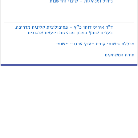
ניהול ומנהיגות - שינוי וחדשנות
ד"ר איריס דותן כ''ץ - פסיכולוגית קלינית מדריכה,
בעלים שותף במכון מנהיגות ויועצת ארגונית
מכללת גישות: קורס ייעוץ ארגוני יישומי
תורת המשחקים