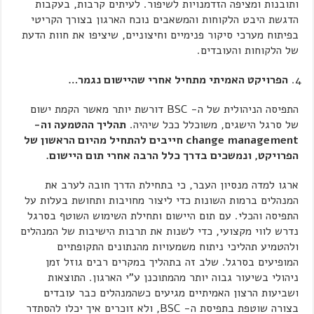
ותובנות ומציפה הזדמנויות לשיפור. לעיתים קרבות, בעקבות
הדגשת היבט הלקוחות והמשאבים נוכח הארגון בצורך הקריטי
בפיתוח מערכי סיקור פנימיים וחיצוניים, שיציפו את חוות הדעת
של הלקוחות והעובדים.
הפרויקט האמיתי מתחיל אחרי שהיישום נגמר…
התפיסה הניהולית של ה- BSC דורשת יותר מאשר הקמת ישום
של סרגל הישגים, משוכלל ככל שיהיה.
תהליך ההטמעה וה-
change management חייבים להתחיל מהיום הראשון של
הפרויקט, ונמשכים בדרך כלל הרבה אחרי תום היישום.
ארגו למדה מנסיון העבר, כי בתחילת הדרך חובה לערב את
המנהלים ברמות השונות כדי ליצור מחויבות ותחושת בעלות על
התפיסה והכלי. עם תום היישום ותחילת השימוש השוטף בסרגל
נדרש לווי מקצועי, כדי לשנות את תרבות הישיבות של המנהלים
ולהטמיע תהליכי ניתוח משמעויות מהנתונים התקופתיים
המופיעים בסרגל. שלב זה בתהליך במקרים רבים גוזל זמן
ניהולי בשיעור גבוה יותר מהמתוכנן ע"י הארגון. התוצאות
ושביעות הרצון האמיתיים מגיעים כשהמנהלים כבר עובדים
בצורה שוטפת בתפיסת ה- BSC, ולא זוכרים איך יכלו להסתדר