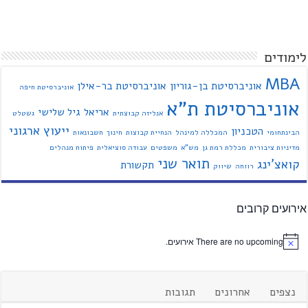
לימודים
MBA
אוניברסיטת בן-גוריון
אוניברסיטת בר-אילן
אוניברסיטת חיפה
אוניברסיטת ת"א
אריאל
גיל שלישי
אנליזה קבוצתית
גשטלט
ייעוץ ארגוני
הטכניון
הבינתחומי
המכללה למינהל
הנחיית קבוצות
חינוך
חשבונאות
מדיניות ציבורית
מכללת רמת גן
מש"א
משפטים
עבודה סוציאלית
פיתוח מנהלים
תואר שני
קואצ'ינג
תקשורת
רווחה
שיווק
אירועים קרובים
There are no upcoming אירועים.
נצפים
אחרונים
תגובות