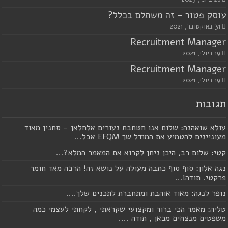
עוסק פטור – זה משתלם בכלל?
31 באוקטובר, 2021
Recruitment Manager
19 ביולי, 2021
Recruitment Manager
19 ביולי, 2021
תגובות
עולא שואהנה: שלום אנו חטחבת נעורים אלחלאן - סחנין מאוד
מעוניינים להטמיע את המודל שך EFQM אבל...
קטי: שלום רב, היכן ניתן לקרוא את המאמר המלא?...
נגה אלון: סוף סוף כתבה מעולה על נושא זה! הרבה מאד חומר
פרקטי. תודה!...
נופר לנגה: מאוד אוהבת ומתחברת לתכנים שלך....
טליה: מאמר הכי ברור ומקצועי שקראתי , לקחתי לעצמי כמה
משפטים מנצחים מכאן , תודה ....