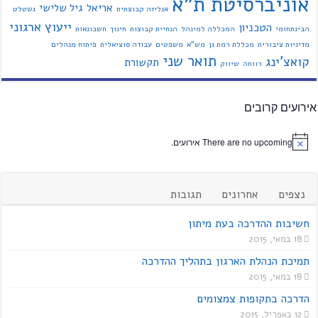
אוניברסיטת ת"א
אריאל
גיל שלישי
אנליזה קבוצתית
גשטלט
ייעוץ ארגוני
הטכניון
הבינתחומי
המכללה למינהל
הנחיית קבוצות
חינוך
חשבונאות
מדיניות ציבורית
מכללת רמת גן
מש"א
משפטים
עבודה סוציאלית
פיתוח מנהלים
תואר שני
קואצ'ינג
תקשורת
רווחה
שיווק
אירועים קרובים
There are no upcoming אירועים.
נצפים
אחרונים
תגובות
חשיבות ההדרכה בעת מיתון
18 במאי, 2015
תמיכת הנהלת הארגון בתהליך ההדרכה
18 במאי, 2015
הדרכה בתקופות צמצומים
12 באפריל, 2015