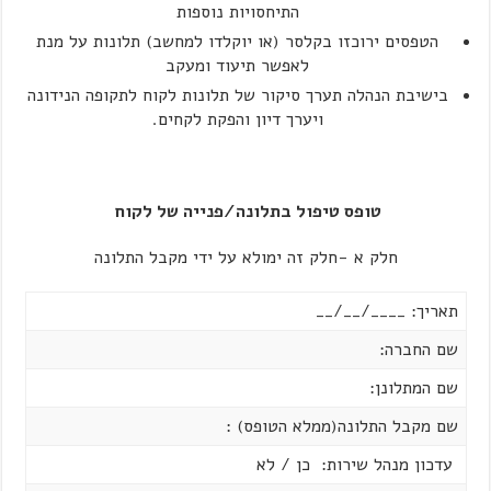
התיחסויות נוספות
הטפסים ירוכזו בקלסר (או יוקלדו למחשב) תלונות על מנת
לאפשר תיעוד ומעקב
בישיבת הנהלה תערך סיקור של תלונות לקוח לתקופה הנידונה
ויערך דיון והפקת לקחים.
טופס טיפול בתלונה/פנייה של לקוח
חלק א -חלק זה ימולא על ידי מקבל התלונה
תאריך: ____/__/__
שם החברה:
שם המתלונן:
שם מקבל התלונה(ממלא הטופס) :
עדכון מנהל שירות: כן / לא