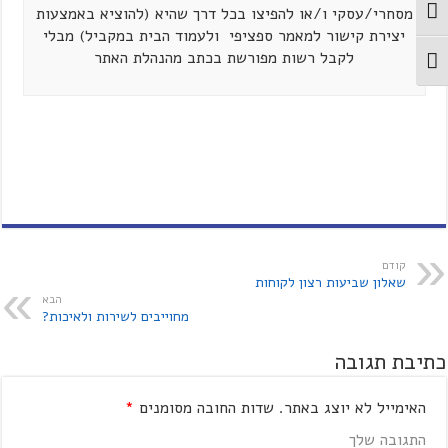
מסחרי/עסקי ו/או להפיצו בכל דרך שהיא (להוציא באמצעות
מתג ניגודיות גבוהה
יצירת קישור למאמר ספציפי ולעמוד הבית במקביל) מבלי
לקבל רשות מפורשת בכתב מהנהלת האתר
מתג גודל גופן
קודם
שאלון שביעות רצון לקוחות
הבא
מחוייבים לשירות ולאיכות?
כתיבת תגובה
האימייל לא יוצג באתר.
שדות החובה מסומנים
*
התגובה שלך