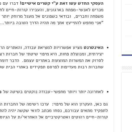
העסקי החדש עשו זאת ע"י קשרים אישיים!
דברו עם כמ
מכרים לאנשי-מפתח בארגונים, והעבירו קורות-חיים לח
משפחה וחברים, ובודאי כשפונים אל מעגל מרוחק יותר –
"אני מחפש להתייעץ אתך מה תהיה הדרך הטובה ביותר…"
האינטרנט
מציע אפשרויות למציאת עבודה, והאתרים הרל
יצירתית, ומנוצלת פחות, היא מיפוי שיטתי של חברות רצ
לסרוק את המשרות המוצעות באתרים עצמם. הדבר דומה 
שחברות רבות מעדיפות לפרסם תפקידים באתרי הבית שלהן
לאחרונה יותר ויותר מחפשי-עבודה נוקטים בשיטה של
פ
גם כאן, העקרון הוא של מיפוי: ערכו רשימה של החברות המ
לתפקיד מתאים עבורכם, נסחו מכתב לוואי שקשה יהיה להתע
קורות-חיים רהוטים ואטרקטיביים אל האחראי/ת על הגיוס 