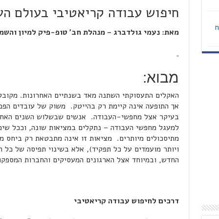
חיפוש עבודה קריאטיבי בעולם ה
ח
מאת: נעמי גולדברג – מנהלת חב' טופ-פיק למיון והשמ
מבוא:
האקלים התעסוקתי השתנה מאד בשנתיים האחרונות. מקובל
אך התופעה אינה קיימת רק בהייטק. משוק של עובדים הפכ
בעיקר אצל מחפשי-העבודה. אנשים שבשלוש השנים האחרונ
למעגל מחפשי העבודה – נתקלים במציאות שונה, וככל שיפני
מתיסכולים מיותרים. מציאות זו אינה מתבטאת רק ביחס מס
ויותר מועמדים על כל תפקיד), אלא בשינוי תפיסה של כל 
החדש, ובמיוחד אצל הארגונים המעסיקים והחברות המספקות
דרכים לחיפוש עבודה קריאטיבי