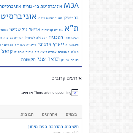
MBA
אוניברסיטת בן-גוריון
אוניברסיטת
אוניברסיט
בר-אילן
אוניברסיטת חיפה
ת"א
אריאל
גיל שלישי
אנליזה קבוצתית
גשטל
הטכניון
הבינתחומי
המכללה למינהל
הנחיית קבוצות
חי
ייעוץ ארגוני
חשבונאות
מדיניות ציבורית
מכללת רמת
קואצ'י
מש"א
משפטים
עבודה סוציאלית
פיתוח מנהלים
תואר שני
תקשורת
רווחה
שיווק
אירועים קרובים
There are no upcoming אירועים.
נצפים
אחרונים
תגובות
חשיבות ההדרכה בעת מיתון