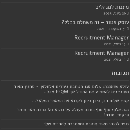
מתנות למנהלים
26 ביוני, 2023
עוסק פטור – זה משתלם בכלל?
31 באוקטובר, 2021
Recruitment Manager
19 ביולי, 2021
Recruitment Manager
19 ביולי, 2021
תגובות
עולא שואהנה: שלום אנו חטחבת נעורים אלחלאן - סחנין מאוד
מעוניינים להטמיע את המודל שך EFQM אבל...
קטי: שלום רב, היכן ניתן לקרוא את המאמר המלא?...
נגה אלון: סוף סוף כתבה מעולה על נושא זה! הרבה מאד חומר
פרקטי. תודה!...
נופר לנגה: מאוד אוהבת ומתחברת לתכנים שלך....