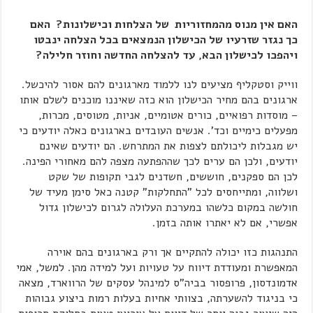
האם אין מנוס מהמחזוריות של הצלחות וכישלונות? האם
כך נגזר שזרעיו של הכישלון הנמצאים בכל הצלחה ינבטו
ויהפכו לכישלון הבא, עד להצלחה החדשה וחוזר חלילה?
ווייק וסטקליף מציעים לנו ללמוד מארגונים להם אסור להיכשל.
ארגונים בהם מחיר הכישלון הוא כזה שאיננו מוכנים לשלם אותו
– מוסדות רפואיים, כורים אטומיים, אניות, מטוסים, מכרות,
מפעלים כימיים וכד'. אנשים העובדים בארגונים כאלה יודעים כי
יש מגבלות ליכולתם לצפות את המתרחש. הם יודעים שאינם
יודעים, ולכן הם ערים לכך שההפתעה מצפה להם מאחורי הפינה.
לכן הם ספקנים, חוששים, חשדנים לגבי תקופות של שקט
ושלווה, ומתייחסים לכל "התחלקות" קטנה כאל סימן מעיד של
חולשה במקום כלשהו במערכת העלולה לגרום לכישלון גדול
אפשרי, אם לא יאתרו אותה בזמן.
התנהגות כזו יכולה להתקיים אך ורק בארגונים בהם אוירה
המאפשרת ומעודדת דיווח על טעויות ועל למידה מהן. למשל, אמי
אדמונדסון, פרופסור בביה"ס למינהל עסקים של הרווארד, מצאה
כי בניגוד להשערתה, בצוותי אחיות בעלות רמות ביצוע גבוהות