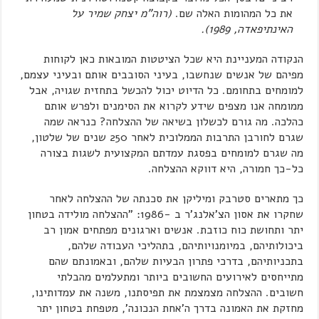
את כל המהומות האלה שם.
(רוה"מ יצחק שמיר על
האינתיפאדה, 1989).
הנקודה המעניינת היא שכל הציטטות המובאות כאן לקוחות
מפיהם של אנשים שנחשבו, בעיני הסובבים אותם ובעיני עצמם,
למומחים בתחומם. כל הדיוט יכול להכשל בתחזית שגויה, אבל
ממומחה אנו מצפים שידע לקרוא את הסימנים ולפרש אותם
כהלכה. מה גורם לכשלון בשיאה של ההצלחה? כנראה שמה
שגרם לחורבן התרבות הממלוכית לאחר 250 שנים של שלטון,
מה שגרם למומחים בפסגת עמדתם המקצועית לשגות בצורה
כל-כך חמורה, היא דווקא ההצלחה.
כך מתארים סטרבק ומיליקן את סכנתה של ההצלחה לאחר
שחקרו את אסון הצ'אלנג'ר ב -1986: "ההצלחה מולידה בטחון
יתר ותחושת כוח כוזבת. אנשים וארגונים מפתחים אמון רב
ביכולותיהם, במיומנויותיהם, בתהליכי העבודה שלהם,
בתכניותיהם, בדרכי פתרון הבעיות שלהם, ובאמונתם שהם
מתייחסים לאירועים החשובים ביותר ומתעלמים מהבלתי
חשובים. ההצלחה מצמצמת את תפיסתנו, משנה את עמדותינו,
מחזקת את האמונה בדרך ה'אחת הנכונה', מטפחת בטחון יתר