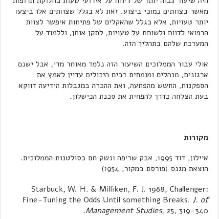
היה שיעור גבוה יותר של דיווח על אירועי טעות בחלוקת תרופות
מאשר בצוותים נמוכי ביצוע. זאת לא בגלל שצוותים אלו ביצעו
יותר טעויות, אלא בגלל שהאקלים של פתיחות איפשר לצוות
הרפואי לדווח ולשוחח על טעויות, לתקן אותן, וללמוד על
המערכת שלהם בתהליך הזה.
אולי עבור הממלוכים השיעור הזה נלמד מאוחר מדי, אבל ישנם
ארגונים, מנהלים ומומחים רבים היכולים עדיין לאמץ את
הספקנות, החשש מהפתעה, ואת ההכרה במגבלות הידיעה דווקא
בעת הצלחה כדרך להפחית את סכנת הכישלון.
מקורות
איילון, דוד 1995, אבק שריפה ונשק חם בסולטנות הממלוכית.
הוצאת מגנס (פורסם במקור, 1954)
Starbuck, W. H. & Milliken, F. J. 1988, Challenger:
Fine-Tuning the Odds Until something Breaks.
J. of
Management Studies
, 25, 319-340.