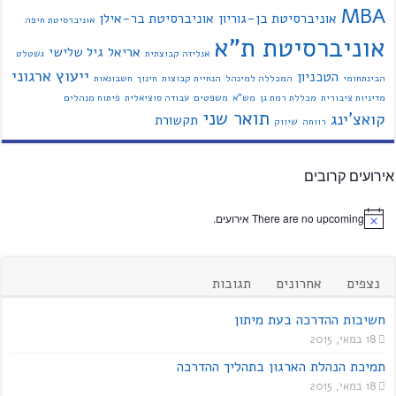
MBA
אוניברסיטת בן-גוריון
אוניברסיטת בר-אילן
אוניברסיטת חיפה
אוניברסיטת ת"א
אריאל
גיל שלישי
אנליזה קבוצתית
גשטלט
ייעוץ ארגוני
הטכניון
הבינתחומי
המכללה למינהל
הנחיית קבוצות
חינוך
חשבונאות
מדיניות ציבורית
מכללת רמת גן
מש"א
משפטים
עבודה סוציאלית
פיתוח מנהלים
תואר שני
קואצ'ינג
תקשורת
רווחה
שיווק
אירועים קרובים
There are no upcoming אירועים.
נצפים
אחרונים
תגובות
חשיבות ההדרכה בעת מיתון
18 במאי, 2015
תמיכת הנהלת הארגון בתהליך ההדרכה
18 במאי, 2015