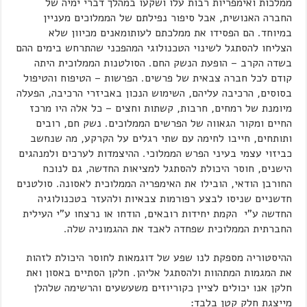
ממלכות ואימפריות רבות עלו ושקעו במהלך דברי ימיה של
החברה האנושית, אבל סיפור נפילתם של הממלוכים מעניין
במיוחד. הם הפסידו את ממלכתם לעותומאנים מכיוון שלא
הצליחו להסתגל לשינוי הטכנולוגי המהפכני שהתרחש בימים ההם
בשדה הקרב – הופעת הנשק החם. הסולטנות הממלוכית היתה
קודם לכל חברה צבאית של פרשים. הפרשות – הטיפוח והטיפול
בסוסים, הרכיבה עליהם, השימוש הנכון באביזרי הרכיבה, הפעלה
מיומנת של רמחים, חרבות, קשתות וחצים – כל אלה היו מרכז
החיים ומקור הגאווה של הפרשים הממלוכים. נשק חם, רובים
ותותחים, חייבו לחימה עם שתי רגלים על הקרקע, מה שנחשב
כביזוי עצמי בעיני הפרש הממלוכי. ההיצמדות לערכים ולמנהגים
הישנים, חוסר היכולת להסתגל למציאות החדשה, גם לנוכח
החורבן הודאי, הובילו את האימפריה הממלוכית לאסונה. סולטנים
חדשניים שניסו לבצע רפורמות צבאיות ולהעזר בטכנולוגיה
החדשה ע"י הקמת יחידות רובאים, הודחו או נרצחו ע"י העילית
החברתית הממלוכית שפחדה לאבד את ההגמוניה שלה.
ההיסטוריה מספקת לנו שפע של דוגמאות לחוסר היכולת לזהות
את המגמות המתהוות ולהסתגל אליהן. חלקן הסתיים באסון ואת
חלקן אנו יכולים לציין כקוריוזים משעשעים והרשימה שלהלן
מייצגת חלק קטן בלבד: