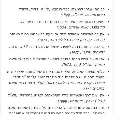
כל מה שניתן להמציא כבר הומצא
(צ'. ה. דואל, משרד
הפטנטים של ארה"ב, 1899)
נשים נבונות ואחראיות אינן רוצות בזכות הצבעה.
(ג.
קליבלנד, נשיא ארה"ב, 1905)
אין כל אפשרות שהאדם יכול אי-פעם להשתמש בכוח האטום.
(ר. מיליקן, חתן פרס נובל לפיזיקה, 1920).
מי לכל הרוחות רוצה לשמוע שחקן קולנוע מדבר?
(ה. וורנר,
"האחים וורנר", 1927).
אני חושב שיש מקום בעולם לחמשה מחשבים בערך.
(תומאס
ווטסון, מנכ"ל
, 1958).
IBM
בלתי אפשרי שקסיוס קליי (שמו הקודם של מוחמד עלי) יחזיק
מעמד יותר מ-6 סיבובים נגד סוני ליסטון.
(ג'ימי "היווני"
סניידר, קובע הסיכויים בלאס ווגאס)
(קליי ניצח בנוק אאוט
בסיבוב ה-1).
אין שום דרך ואפשרות בידי העיראקים לפגוע בישראל.
(תא"ל
(מיל.) יעבץ, אסטרטג, 1999).
זוהי המצאה עיתונאית. כל הדיבורים על בעיות בשטחים אינם
רציניים. בסך הכל מדובר בקבוצה קטנה וטורדנית שמעוררת