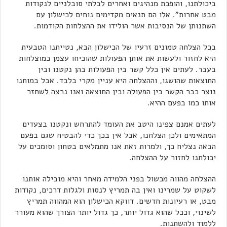
ביכולתנו, והופכת מנהיגים ואחרים לבלתי סובלניים לנקודות
מבט אחרות". אלו הם תנאים מקדימים נוחים לכישלון עם
השתנותן של הנסיבות אשר הולידו את ההצלחות הקודמות.
בכל הצלחה טמונים זרעיו של הכישלון הבא, נטייתנו הטבעית
היא לחזור ולעשות את אותן הפעולות שהוכיחו עצמן כמוצלחות
בעבר. לעתים אין כלל קשר בין הפעולות בהן נקטנו ובין
התוצאות שהושגו, וההצלחה היא עניין מקרי בלבד. אבל במוחנו
נוצר כבר הקשר בין הפעולה ובין התוצאה ואנו נרצה לשחזר
אותו כמו בפעם ההיא.
לעתים אמנם צפינו היטב את העומד להתרחש ונקטנו בצעדים
המתאימים ולכן הצלחנו, אבל אין בכך כדי להבטיח שגם בפעם
הבאה נצליח כך, ולמרות זאת אנו מתמלאים בטחון וסומכים על
יכולתנו לחזור על ההצלחה.
ההצלחה מהווה מכשול בפני הלמידה מאחר והיא מובילה אותנו
לשקוט על שמרינו ואין בה תמריץ לנסות ולגלות דרכים, נקודות
מבט, או רעיונות חדשים. דווקא הכישלון הוא המהווה תמריץ
לשינוי, וככל שהוא גדול יותר, כך גדול יותר הצורך שהוא מעורר
ללמוד ולהשתנות.