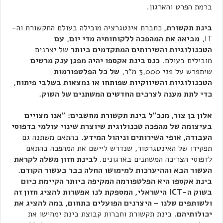
ברמת הפרט והארגון.
בינת תקשורת,
כחברת אינטגרציה מובילה בעולם התקשורת וה-
IT,
מביאה את המהפכה ללקוחותיה מדי יום,
עם
הטכנולוגיות והשירותים המתקדמים ביותר
של יצרנים
מובילים בעולם.
כנס בינת אקספו יהיה מפגן ענק מרשים
שיתפרש על פני 3,000 מ"ר,
של כל הפלטפורמות
הטכנולוגיות והשיווקיות שפותחו או נמצאות בשלבי פיתוח,
כדי לתת מענה לצרכים החדשים המשתנים של השוק.
אלון בן צור, מנכ"ל בינת תקשורת מחשבים:
"אנו מצויים
בעיצומה של מהפכה טכנולוגית שיוצרת שינוי עולמי בדפוסי
העבודה, אופי השירותים וניהול המידע.
בהתאם משתנה גם
תפקידו של האינטגרטור, שנדרש ליישם את המהפכה בהתאם
לדפוסי הצריכה המשתנים בארגונים.
לבינת חזון משלה לקראת
העשור הבא וההיערכות למימושו החלה כבר בעשור הקודם.
בינת אקספו היא הפלטפורמה המקיפה ביותר הקיימת כיום
בשוק ה-
ICT
הישראלי, המספקת לנו אפשרות להציג חזון זה
ולשותפים שלנו – היצרנים הפועלים בתחום, במה להציג את
יכולותיהם.
בינת תקשורת וחברות קבוצת בינת ימחישו את