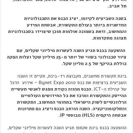
תל אביב.
בשנה השביעית לקיומו, יציג הכנס את הטכנולוגיות
החדשניות ביותר בעולם התקשורת, אבטחת המידע
והמחשוב, וזאת בשמונה אולמות תוכן שיצוידו בטכנולוגיות
תצוגה מתקדמות.
ההשקעה בכנס תגיע השנה לעשרות מיליוני שקלים, עם
ציוד טכנולוגי בשווי של יותר מ-25 מיליון שקל ועלות הפקה
כוללת בהיקף של 2.5 מליון שקל.
בינת תקשורת מחשבים, מקבוצת רד-בינת, תקיים זו השנה
השביעית ברציפות את כנס Bynet Expo 2010 – אירוע הדגל
של קהילת ה-ICT.
הכנס מהווה נקודת מפגש לאנשי תעשיית
ההייטק והתקשורת ומרכז את כל החידושים העולמיים
הרלוונטיים לשוק הישראלי בתחומי המחשוב, התקשורת
והטלקומוניקציה. השנה הורחב הכנס ויציג גם פתרונות
אבטחה היקפית (
HLS
) מבוססי
IP
.
ההשקעה בכנס בינת אקספו תגיע השנה לעשרות מיליוני שקלים,