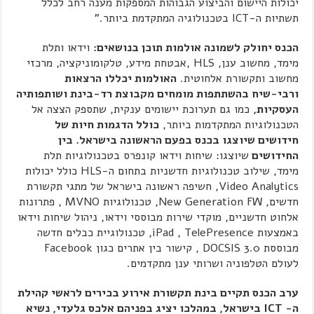
יכולות היישום והביצוע הגבוהות המספקות מענה רחב לכלל
תשתיות ה-ICT בטכנולוגיה המתקדמת ביותר."
הכנס יחולק לשמונה אולמות תוכן בנושאים:
וידאו ותלת
מימד, מחשוב ענן, HLS ,אבטחת מידע, טלקומוניקציה, מרכזי
מחשוב ותקשורת אלחוטית.
האולמות יכללו הרצאות
ורבי-שיח בהשתתפות מומחים מקבוצת רד-בינת ושותפותיה
העסקיות,
כמו גם תערוכת יישומים ענקית, שתספק הצצה אל
הטכנולוגיות המתקדמות ביותר,
כולל הדגמות חיות של
חידושים שיוצגו בכנס בפעם הראשונה בישראל. בין
החידושים
שיוצגו: שיחות וידאו קונפרס בטכנולוגיות תלת
מימד, שילוב טכנולוגיות חדשניות בתחום ה-HLS כולל יכולות
Video Analytics, חשיפה ראשונה בישראל של מתגי תקשורת
חדשים, New Generation FW, טכנולוגיות MVNO , פתרונות
אלחוט חדשניים, מוקדי שירות מבוססי וידאו, ניהול שיחות וידאו
באמצעות iPad , TelePresence, טכנולוגיית כבלים חדשה
מבוססת DOCSIS 3.0 , קישור בין אתרים כגון Facebook
לעולם הטלפוניה ושרותי ענן מתקדמים.
ערב הכנס תקיים בינת תקשורת אירוע בכירים לראשי קהילת
ה-
ICT
בישראל, במהלכו יציג בפניהם אלכס גלעדי, נשיא