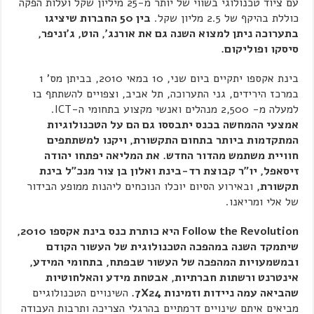
עם ציוד טכנולוגי בשווי של יותר מ-25 מיליון שקל ועלות הפקה
כוללת בהיקף של 2.5 מליון שקל.
בין 50 החברות שיציגו
בתערוכה ניתן למצוא השנה גם את אורנג', הוט, ג'וניפר,
סיסקו ופוליקום.
בינת אקספו יתקיים ביום שני, 10 במאי 2010, בביתן מס' 1
במרכז הירידים, גני התערוכה, תל אביב, וצפויים להשתתף בו
למעלה מ- 2,500 מנהלים ואנשי מקצוע בתחומי ה-ICT.
אמצעי ההמחשה בכנס יתבססו גם הם על הטכנולוגיות
המתקדמות ביותר בתחום התקשורת, ויקנו למשתתפים
חוויית משתמש מהדור החדש. את המליאה יפתחו יהודה
זיסאפל, יו"ר קבוצת רד-בינת ואלון בן צור מנכ"ל בינת
תקשורת,
ובאירוע הסיום יוכלו הנוכחים ליהנות ממופע הבידור
של אלי ומריאנו.
Follow the Revolution
היא כותרת כנס בינת אקספו 2010,
שיתמקד השנה במהפכה הטכנולוגית של העשור הקודם
ובמשמעויות המהפכה של העשור שבפתח, בתחומי המידע,
אינטרנט ורשתות חברתיות, אבטחת מידע והאלחוטיות
שהביאה עמה ניידות וזמינות 7
24.
X
השינויים הטכנולוגיים
מביאים איתם שינויים דרמתיים בהרגלי הצריכה ותרבות העבודה