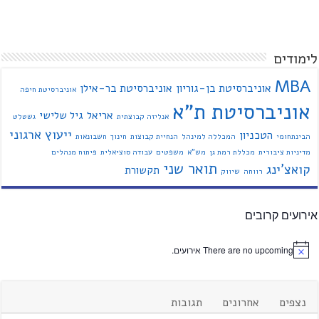
לימודים
MBA
אוניברסיטת בן-גוריון
אוניברסיטת בר-אילן
אוניברסיטת חיפה
אוניברסיטת ת"א
אריאל
גיל שלישי
אנליזה קבוצתית
גשטלט
ייעוץ ארגוני
הטכניון
הבינתחומי
המכללה למינהל
הנחיית קבוצות
חינוך
חשבונאות
מדיניות ציבורית
מכללת רמת גן
מש"א
משפטים
עבודה סוציאלית
פיתוח מנהלים
תואר שני
קואצ'ינג
תקשורת
רווחה
שיווק
אירועים קרובים
There are no upcoming אירועים.
נצפים
אחרונים
תגובות