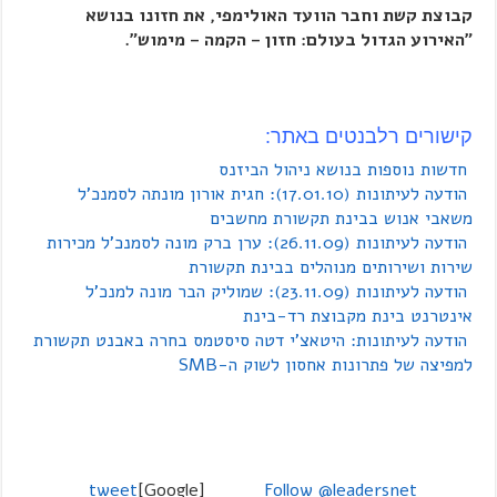
קבוצת קשת וחבר הוועד האולימפי, את חזונו בנושא
"האירוע הגדול בעולם: חזון – הקמה – מימוש".
קישורים רלבנטים באתר:
חדשות נוספות בנושא ניהול הביזנס
הודעה לעיתונות (17.01.10): חגית אורון מונתה לסמנכ'ל
משאבי אנוש בבינת תקשורת מחשבים
הודעה לעיתונות (26.11.09): ערן ברק מונה לסמנכ'ל מכירות
שירות ושירותים מנוהלים בבינת תקשורת
הודעה לעיתונות (23.11.09): שמוליק הבר מונה למנכ'ל
אינטרנט בינת מקבוצת רד-בינת
הודעה לעיתונות: היטאצ'י דטה סיסטמס בחרה באבנט תקשורת
למפיצה של פתרונות אחסון לשוק ה-SMB
tweet
[Google]
Follow @leadersnet