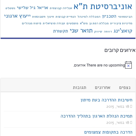
אוניברסיטת ת"א
אריאל
גיל שלישי
אנליזה קבוצתית
גשטלט
ייעוץ ארגוני
הטכניון
הבינתחומי
המכללה למינהל
הנחיית קבוצות
חינוך
חשבונאות
מדיניות ציבורית
מכללת רמת גן
מש"א
משפטים
עבודה סוציאלית
פיתוח מנהלים
תואר שני
קואצ'ינג
תקשורת
רווחה
שיווק
אירועים קרובים
There are no upcoming אירועים.
נצפים
אחרונים
תגובות
חשיבות ההדרכה בעת מיתון
18 במאי, 2015
תמיכת הנהלת הארגון בתהליך ההדרכה
18 במאי, 2015
הדרכה בתקופות צמצומים