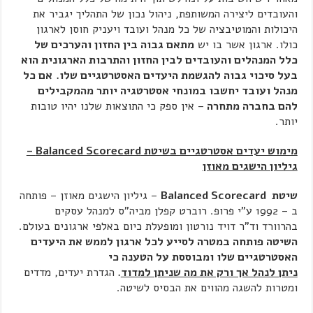
והעובדים ליצירה המשותפת, ניהול נכון של התהליך יגביר את
היכולות והמוטיבציה של כל מנהל ועובד ויעניק חוסן לארגון
כולו. ארגון אשר בו יש
מתאם גבוה בין החזון והערכים של
כלל המנהלים והעובדים לבין החזון והתרבות הארגונית הוא
בעל סיכוי גבוה להגשמת היעדים האסטרטגיים שלו.
אם כל
מנהל ועובד יחשבו במונחי אסטרטגיה יותר מהמקבילים
להם בחברה מתחרה
– אין ספק כי התוצאות שלנו יהיו טובות
יותר.
מימוש יעדים אסטרטגיים בשיטת
Balanced Scorecard
–
גיליון הישגים מאוזן
שיטת
Balanced Scorecard
– גיליון הישגים מאוזן – פותחה
ב – 1992 ע"י פרופ. רוברט קפלן מביה"ס למנהל עסקים
בהרוורד וד"ר דויד נורטון ומופעלת כיום באלפי ארגונים בעולם.
השיטה פותחה במטרה לסייע לכל ארגון לממש את היעדים
האסטרטגיים שלו ומבוססת על הטענה כי
ניתן לנהל אך ורק את מה שניתן למדוד
.
הגדרת יעדים, מדדים
ומטרות להשגה מהווים את הבסיס לשיטה.