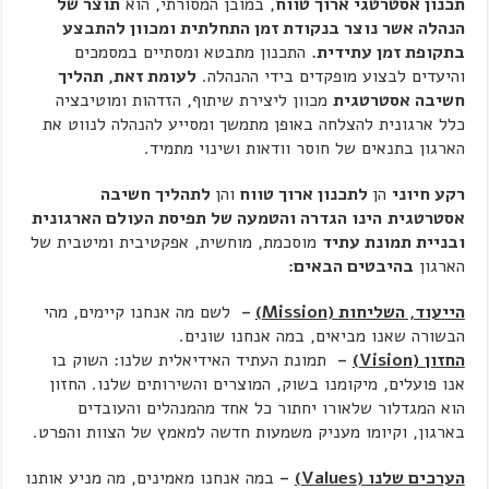
תכנון אסטרטגי ארוך טווח
, במובן המסורתי, הוא
תוצר של
הנהלה אשר נוצר בנקודת זמן התחלתית ומכוון להתבצע
בתקופת זמן עתידית.
התכנון מתבטא ומסתיים במסמכים
והיעדים לבצוע מופקדים בידי ההנהלה.
לעומת זאת, תהליך
חשיבה אסטרטגית
מכוון ליצירת שיתוף, הזדהות ומוטיבציה
כלל ארגונית להצלחה באופן מתמשך ומסייע להנהלה לנווט את
הארגון בתנאים של חוסר וודאות ושינוי מתמיד.
רקע חיוני
הן
לתכנון ארוך טווח
והן
לתהליך חשיבה
אסטרטגית
הינו הגדרה והטמעה של תפיסת העולם הארגונית
ובניית תמונת עתיד
מוסכמת, מוחשית, אפקטיבית ומיטבית של
הארגון
בהיבטים הבאים:
הייעוד, השליחות (
Mission
)
–
לשם מה אנחנו קיימים, מהי
הבשורה שאנו מביאים, במה אנחנו שונים.
החזון
(
Vision
)
–
תמונת העתיד האידיאלית שלנו: השוק בו
אנו פועלים, מיקומנו בשוק, המוצרים והשירותים שלנו. החזון
הוא המגדלור שלאורו יחתור כל אחד מהמנהלים והעובדים
בארגון, וקיומו מעניק משמעות חדשה למאמץ של הצוות והפרט.
הערכים שלנו (
Values
)
–
במה אנחנו מאמינים, מה מניע אותנו