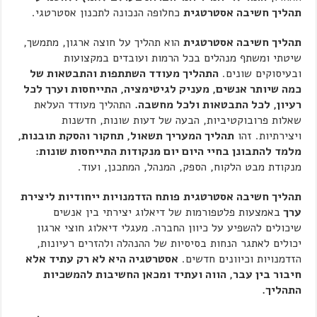
תהליך חשיבה אסטרטגית
כחלופה הנכונה לתכנון אסטרטגי.
תהליך חשיבה אסטרטגית
הוא תהליך על חוצה ארגון, מתמשך,
שיטתי ומשתף מנהלים בכל הרמות ועובדים במקצועות
ובעיסוקים שונים.
התהליך מעודד השתתפות והתבטאות של
כמה שיותר אנשים, מעניק לגיטימציה, התייחסות וערך לכל
רעיון, לכל התבטאות ולכל מחשבה.
התהליך מעודד העלאת
שאלות פרובוקטיביות, הבעה של דעות שונות, חדשנות
ויצירתיות. זהו
תהליך המעריך תשאול, תחקור והסקת תובנות,
מלמד להתבונן בחיי היום יום מנקודות התייחסות שונות:
מנקודת מבט הלקוח, הספק, המנהל, המתכנן, ועוד.
תהליך חשיבה אסטרטגית
פותח הזדמנויות ייחודיות ליצירת
ערך
באמצעות פלטפורמות של דיאלוג יצירתי בין אנשים
שיכולים להשפיע על כיוון החברה. מעגלי דיאלוג חוצי ארגון
יכולים לאתגר הנחות בסיסיות של ההנהלה ולהזרים רעיונות,
הזדמנויות וכיוונים חדשים.
אסטרטגיה היא לא רק עתיד אלא
חיבור בין עבר, הווה ועתיד ומכאן החשיבות להמשכיות
התהליך.