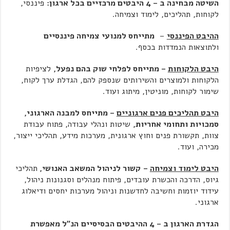
השיטה מבחינה ב – 4 היבטים מרכזיים בכל ארגון:
פיננסי,
לקוחות, תהליכים, לימוד וצמיחה.
ההיבט הפיננסי
–
מתייחס למנועי צמיחה פיננסיים
ולתוצאות הנמדדות בכסף.
היבט הלקוחות
– מתייחס לפלחי שוק בהם נפעל,
לציפיות
הלקוחות ולמוצרים והשירותים שנספק להם, הגדלת ערך לקוח,
שימור לקוחות, מוניטין, מיתוג ועוד.
היבט תהליכים פנים ארגוניים
– מתייחס למבנה הארגוני,
סמכויות ותחומי אחריות,
שיטות ונהלי עבודה, פתוח עבודת
צוות, תקשורת פנים וחוץ ארגונית, מערכות מידע, תהליכי ייצור,
מכירה, ועוד.
היבט לימוד וצמיחה
–
קשור לניהול המשאב האנושי,
תהליכי
גיוס, הדרכה והכשרת עובדים, פיתוח מנהלים וסגנונות ניהול,
עידוד יוזמות וחשיבה לחדשנות וניהול מערכות יחסים ודיאלוג
ארגוני.
הגדרת הארגון ב – 4 ההיבטים הבסיסיים
הנ"ל מאפשרת