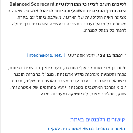
לסיכום חשוב לציין כי מתודולוגיית
Balanced Scorecard
הינה הדרך ההגיונית והטבעית ביותר לניהול ארגוני.
שיטה זו
מציעה ראיה הוליסטית של הארגון, משלבת ניהול עם בקרה,
משתפת כל מנהל ועובד בחשיבה ובעשייה הארגונית וכך יכולה
להפוך כל מנהל למנהיג.
* יפתח בן צבי,
יועץ אסטרטגי
Intech@012.net.il
יפתח בן צבי מוותיקי ענף התוכנה, בעל ניסיון רב שנים בניתוח,
פתוח והטמעת מערכות מידע ארגוניות. מנכ"ל בחברות תוכנה
בישראל ובארה"ב. בעבר עובד משרד האוצר בירושלים, חברת
י.ב.מ ומרכז המחשבים בטכניון. יועץ בתחומים של אסטרטגיה,
שווק, תהליכי ייצור, לוגיסטיקה ומערכות מידע.
קישורים רלבנטים באתר:
מאמרים נוספים בנושא אסטרטגיה עסקית