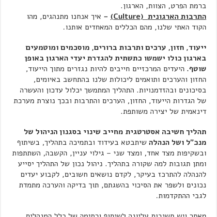
ברמת הפרט, הצוות, הארגון.
התרבות הארגונית
(
Culture
)
–
איך אנחנו מתנהגים, מהו
הקוד האתי שלנו, מהם הכללים המאחדים אותנו.
ייעוד, חזון, ערכים ותרבות ברורים, מוסכמים ומוטמעים
בארגון כולו ישמשו כתשתית להגדרת יעדי הארגון באופן
שוטף.
היעדים המרכזיים חייבים להיות נגזרים מתוך הייעוד,
החזון והערכים ותואמים ליכולות שלנו בהתחשב באיומים,
בסיכונים ובהזדמנויות. התהליך המתמשך יכלול עדכון והעשרה
של הגדרות הייעוד, החזון, הערכים והתרבות ובכך נוצרת מערכת
דינאמית של יצירה משותפת.
תהליך חשיבה אסטרטגית
מחייב שינוי בסגנון הניהול של
מנכ"ל ושל הנהלה
שיתבטא בעידוד ובתמיכה בתהליך, בשיתוף
ובשקיפות מצד אחד, ומצד שני – גילוי עניין, הקשבה, השתתפות
ומתן תגובות למה שקורה בתהליך. ניהול נכון של התהליך יסייע
להנהלה להתרכז בעיקר, לקדם נושאים חשובים, לקבוע יעדים
נכונים ולשפר את הסיכוי בהשגתם, תוך בדיקה והערכה מתמדת
לגבי ההתקדמות.
מאחר ויש חשיבות עליונה לשיתוף ורתימה של כלל המנהלים