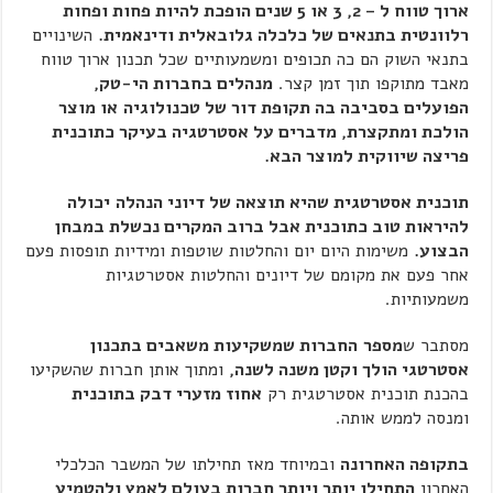
ארוך טווח ל – 2, 3 או 5 שנים הופכת להיות פחות ופחות
רלוונטית בתנאים של כלכלה גלובאלית ודינאמית.
השינויים
בתנאי השוק הם כה תכופים ומשמעותיים שכל תכנון ארוך טווח
מאבד מתוקפו תוך זמן קצר.
מנהלים בחברות הי-טק,
הפועלים בסביבה בה תקופת דור של טכנולוגיה
או מוצר
הולכת ומתקצרת, מדברים על אסטרטגיה בעיקר כתוכנית
פריצה שיווקית למוצר הבא.
תוכנית אסטרטגית שהיא תוצאה של דיוני הנהלה
יכולה
להיראות טוב כתוכנית אבל ברוב המקרים נכשלת במבחן
הבצוע.
משימות היום יום והחלטות שוטפות ומידיות תופסות פעם
אחר פעם את מקומם של דיונים והחלטות אסטרטגיות
משמעותיות.
מסתבר ש
מספר
החברות שמשקיעות משאבים בתכנון
אסטרטגי הולך וקטן משנה לשנה,
ומתוך אותן חברות שהשקיעו
בהכנת תוכנית אסטרטגית רק
אחוז מזערי דבק בתוכנית
ומנסה לממש אותה.
בתקופה האחרונה
ובמיוחד מאז תחילתו של המשבר הכלכלי
האחרון
התחילו יותר ויותר חברות בעולם לאמץ ולהטמיע