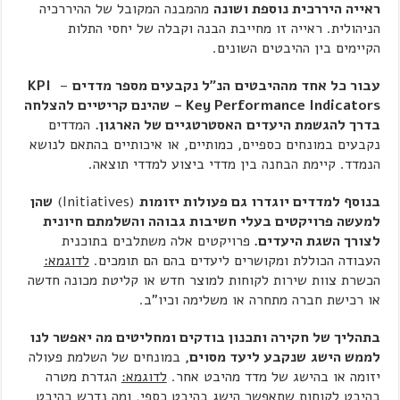
ראייה היררכית נוספת ושונה
מהמבנה המקובל של ההיררכיה
הניהולית. ראייה זו מחייבת הבנה וקבלה של יחסי התלות
הקיימים בין ההיבטים השונים.
עבור כל אחד מההיבטים
הנ"ל נקבעים מספר מדדים
–
KPI
– Key Performance Indicators
שהינם קריטיים להצלחה
בדרך להגשמת היעדים
האסטרטגיים של הארגון.
המדדים
נקבעים במונחים כספיים, כמותיים, או איכותיים בהתאם לנושא
הנמדד. קיימת הבחנה בין מדדי ביצוע למדדי תוצאה.
בנוסף למדדים יוגדרו גם פעולות יזומות
(Initiatives)
שהן
למעשה פרויקטים בעלי חשיבות גבוהה והשלמתם חיונית
לצורך השגת היעדים.
פרויקטים אלה משתלבים בתוכנית
העבודה הכוללת ומקושרים ליעדים בהם הם תומכים.
לדוגמא:
הכשרת צוות שירות לקוחות למוצר חדש או קליטת מכונה חדשה
או רכישת חברה מתחרה או משלימה וכיו"ב.
בתהליך של חקירה ותכנון בודקים ומחליטים מה יאפשר לנו
לממש הישג
שנקבע ליעד מסוים,
במונחים של השלמת פעולה
יזומה או בהישג של מדד מהיבט אחר.
לדוגמא:
הגדרת מטרה
בהיבט לקוחות שתאפשר הישג בהיבט כספי, ומה נדרש בהיבט