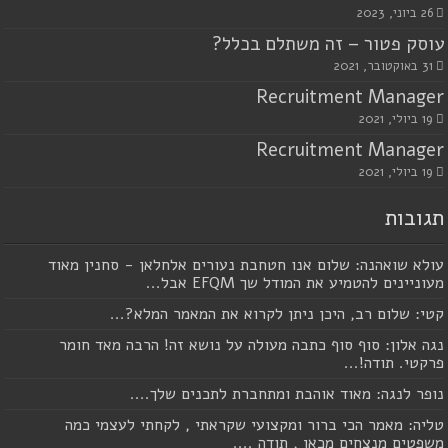
26 ביוני, 2023
עוסק פטור – זה משתלם בכלל?
31 באוקטובר, 2021
Recruitment Manager
19 ביולי, 2021
Recruitment Manager
19 ביולי, 2021
תגובות
עולא שואהנה: שלום אנו חטחבת נעורים אלחלאן - סחנין מאוד
מעוניינים להטמיע את המודל שך EFQM אבל...
קטי: שלום רב, היכן ניתן לקרוא את המאמר המלא?...
נגה אלון: סוף סוף כתבה מעולה על נושא זה! הרבה מאד חומר
פרקטי. תודה!...
נופר לנגה: מאוד אוהבת ומתחברת לתכנים שלך....
טליה: מאמר הכי ברור ומקצועי שקראתי , לקחתי לעצמי כמה
משפטים מנצחים מכאן , תודה ....