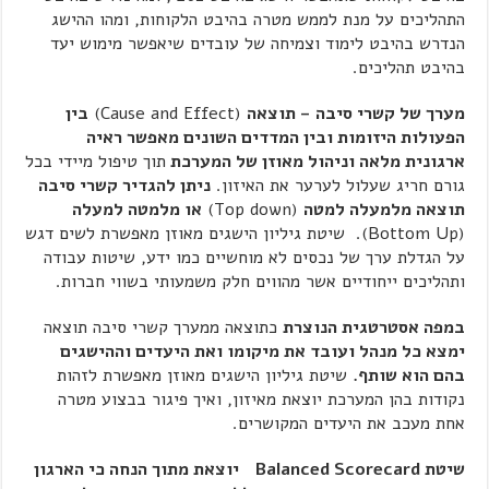
התהליכים על מנת לממש מטרה בהיבט הלקוחות, ומהו ההישג
הנדרש בהיבט לימוד וצמיחה של עובדים שיאפשר מימוש יעד
בהיבט תהליכים.
מערך של קשרי סיבה
– תוצאה
(Cause and Effect)
בין
הפעולות היזומות ובין המדדים השונים מאפשר ראיה
ארגונית מלאה וניהול מאוזן של המערכת
תוך טיפול מיידי בכל
גורם חריג שעלול לערער את האיזון.
ניתן להגדיר קשרי סיבה
תוצאה מלמעלה למטה
(Top down)
או מלמטה למעלה
(Bottom Up). שיטת גיליון הישגים מאוזן מאפשרת לשים דגש
על הגדלת ערך של נכסים לא מוחשיים כמו ידע, שיטות עבודה
ותהליכים ייחודיים אשר מהווים חלק משמעותי בשווי חברות.
במפה אסטרטגית הנוצרת
כתוצאה ממערך קשרי סיבה תוצאה
ימצא כל מנהל ועובד את מיקומו ואת היעדים וההישגים
בהם הוא שותף.
שיטת גיליון הישגים מאוזן מאפשרת לזהות
נקודות בהן המערכת יוצאת מאיזון, ואיך פיגור בבצוע מטרה
אחת מעכב את היעדים המקושרים.
שיטת
Balanced Scorecard
יוצאת מתוך הנחה כי הארגון