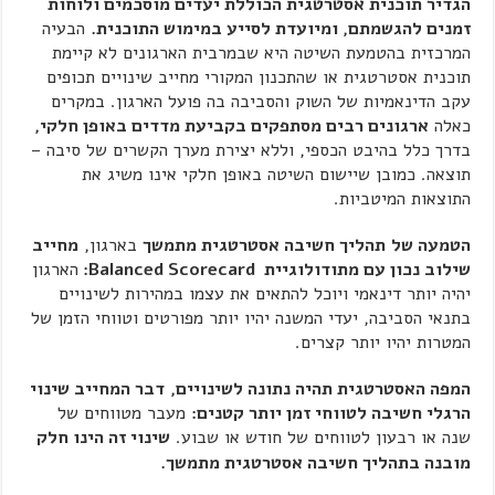
הגדיר תוכנית אסטרטגית הכוללת יעדים מוסכמים ולוחות
זמנים להגשמתם, ומיועדת לסייע במימוש התוכנית.
הבעיה
המרכזית בהטמעת השיטה היא שבמרבית הארגונים לא קיימת
תוכנית אסטרטגית או שהתכנון המקורי מחייב שינויים תכופים
עקב הדינאמיות של השוק והסביבה בה פועל הארגון. במקרים
כאלה
ארגונים רבים מסתפקים בקביעת מדדים באופן חלקי,
בדרך כלל בהיבט הכספי, וללא יצירת מערך הקשרים של סיבה –
תוצאה. כמובן שיישום השיטה באופן חלקי אינו משיג את
התוצאות המיטביות.
הטמעה של
תהליך חשיבה אסטרטגית מתמשך
בארגון,
מחייב
שילוב נכון עם מתודולוגיית
Balanced Scorecard
:
הארגון
יהיה יותר דינאמי ויוכל להתאים את עצמו במהירות לשינויים
בתנאי הסביבה, יעדי המשנה יהיו יותר מפורטים וטווחי הזמן של
המטרות יהיו יותר קצרים.
המפה האסטרטגית תהיה נתונה לשינויים,
דבר המחייב שינוי
הרגלי חשיבה לטווחי זמן יותר קטנים:
מעבר מטווחים של
שנה או רבעון לטווחים של חודש או שבוע.
שינוי זה הינו חלק
מובנה בתהליך חשיבה אסטרטגית מתמשך.