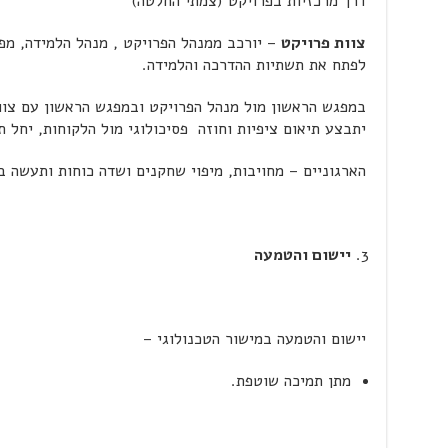
דרך מרכזיות בפרויקט (צמתי החלטה)
צוות פרויקט
– יורכב ממנהל הפרויקט , מנהל הלמידה, מפת
לפתח את תשתיות ההדרכה והלמידה.
במפגש הראשון מול מנהל הפרויקט ובמפגש הראשון עם צוות
יתבצע תיאום ציפיות וחוזה פסיכולוגי מול הלקוחות, יחל ת
הארגוניים – מחויבות, מיפוי שחקנים ושדה כוחות ותעשה 
יישום והטמעה
יישום והטמעה במישור הטכנולוגי –
מתן תמיכה שוטפת.