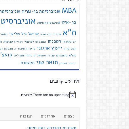
MBA
אוניברסיטת בן-גוריון
אוניברסיטת
אוניברסיט
בר-אילן
אוניברסיטת חיפה
ת"א
אריאל
גיל שלישי
אנליזה קבוצתית
גשטל
הטכניון
הבינתחומי
המכללה למינהל
הנחיית קבוצות
חי
ייעוץ ארגוני
חשבונאות
מדיניות ציבורית
מכללת רמת
קואצ'י
מש"א
משפטים
עבודה סוציאלית
פיתוח מנהלים
תואר שני
תקשורת
רווחה
שיווק
אירועים קרובים
There are no upcoming אירועים.
נצפים
אחרונים
תגובות
חשיבות ההדרכה בעת מיתון