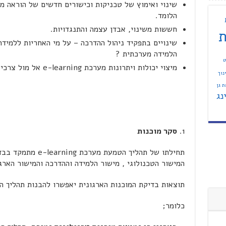
שינוי ואימוץ של טכניקות וכישורים חדשים של הוראה מ
הלומד.
חששות משינוי, אבדן עצמה והתנגדויות.
ת
שינויים בתפקיד ניהול ההדרכה – על מי האחריות ללמידה
הלמידה מערכתית ?
ט
מיצוי יכולות ויתרונות מערכת e-learning אל מול צרכי הארגון בהווה ובעתיד.
נוך
 גן
נג
סקר מוכנות
תחילתו של תהליך הטמ
המישור הטכנולוגי , מישור הלמידה וההדרכה והמישור הארגו
תוצאות בדיקת המוכנות הארגונית יאפשרו להבנות תהליך ה
כלומר;