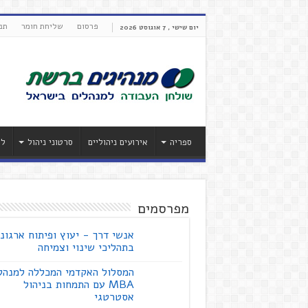
פרסום
שליחת חומר
תנ
יום שישי , 7 אוגוסט 2026
ספריה
אירועים ניהוליים
סרטוני ניהול
לי
מפרסמים
אנשי דרך - יעוץ ופיתוח ארגוני
בתהליכי שינוי וצמיחה
המסלול האקדמי המכללה למנהל
MBA עם התמחות בניהול
אסטרטגי