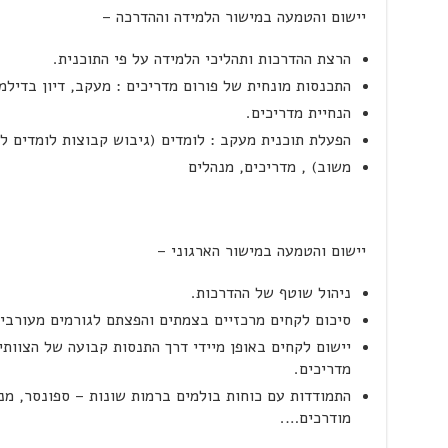
יישום והטמעה במישור הלמידה וההדרכה –
הרצת ההדרכות ותהליכי הלמידה על פי התוכנית.
התכנסות מונחית של פורום מדריכים : מעקב, דיון בדילמ
הנחיית מדריכים.
הפעלת תוכנית מעקב : לומדים (גיבוש קבוצות לומדים ל
משוב) , מדריכים, מנהלים
יישום והטמעה במישור הארגוני –
ניהול שוטף של ההדרכות.
סיכום לקחים מרכזיים בצמתים והפצתם לגורמים מעורבים
יישום לקחים באופן מיידי דרך התנסות קבועה של הצוותים 
מדריכים.
התמודדות עם כוחות בולמים ברמות שונות – ספונסר, מנה
מודרכים….